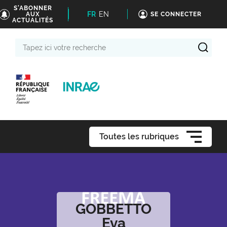
S'ABONNER
FR
EN
AUX
SE CONNECTER
ACTUALITÉS
Tapez
ici
votre
recherche
Toutes les rubriques
GOBBETTO
Eva