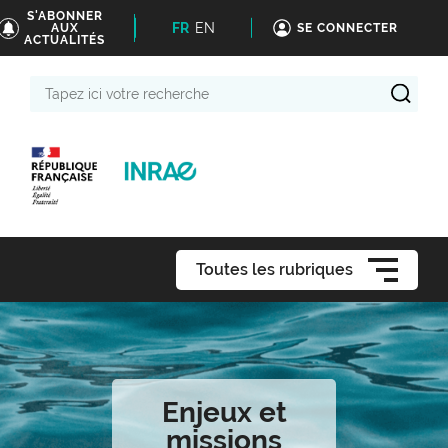
S'ABONNER
FR
EN
AUX
SE CONNECTER
ACTUALITÉS
Tapez
ici
votre
recherche
Toutes les rubriques
Enjeux et
missions