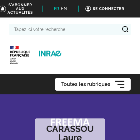
S'ABONNER
FR
EN
AUX
SE CONNECTER
ACTUALITÉS
Tapez
ici
votre
recherche
Toutes les rubriques
CARASSOU
Laure